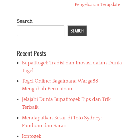
post:
Pengeluaran Terupdate
Search
SEARCH
Recent Posts
Bupatitogel: Tradisi dan Inovasi dalam Dunia
Togel
Togel Online: Bagaimana Warga88
Mengubah Permainan
Jelajahi Dunia Bupatitogel: Tips dan Trik
Terbaik
Mendapatkan Besar di Toto Sydney:
Panduan dan Saran
Iontogel: