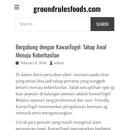
groundrulesfoods.com
Search
for:
Bergabung dengan KawanTogel: Tahap Awal
Menuju Keberhasilan
Posted
Author
February 8, 2026
admin
on
Di dalam dunia perjudian siber, menyatu pada situs
yang sesuai bisa jadi tahap pertama yang sungguh
berarti menuju keberhasilan. Salah satu pilihan opsi yg
kian populer di kalangan pemain adalah KawanTogel.
Melalui layanan yang profesional dan user-friendly,
KawanTogel menawarkan pengalaman bermain yg
menarik serta menguntungkan.
Untuk para pemain yang masih mengenal alam
permainan togel, KawanTogel menawarkan berbagai