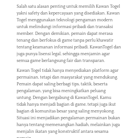
Salah satu alasan penting untuk memilih Kawan Togel
yakni safety dan kepercayaan yang disediakan. Kawan
Togel menggunakan teknologi pengaman modern
untuk melindungi informasi pribadi dan transaksi
member. Dengan demikian, pemain dapat merasa
tenang dan berfokus di game tanpa perlu khawatir
tentang keamanan informasi pribadi. KawanTogel dan
juga punya lisensi legal, sehingga menjamin agar
semua game berlangsung fair dan transparan.
Kawan Togel tidak hanya menyediakan platform agar
permainan, tetapi dan masyarakat yang mendukung.
Pemain dapat saling berbagi tips, taktik, beserta
pengalaman, yang bisa meningkatkan peluang
untung. Dengan bergabung di KawanTogel, Kamu
tidak hanya menjadi bagian di game, tetapi juga ikut
bagian di komunitas besar yang saling menyokong.
Situasi ini menjadikan pengalaman permainan bukan
hanya tentang memenangkan hadiah, melainkan juga
menjalin ikatan yang konstruktif antara sesama