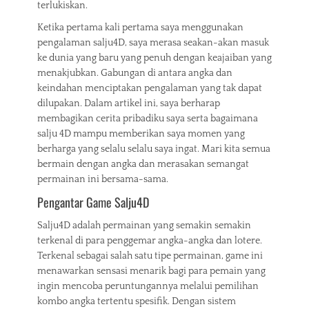
terlukiskan.
Ketika pertama kali pertama saya menggunakan
pengalaman salju4D, saya merasa seakan-akan masuk
ke dunia yang baru yang penuh dengan keajaiban yang
menakjubkan. Gabungan di antara angka dan
keindahan menciptakan pengalaman yang tak dapat
dilupakan. Dalam artikel ini, saya berharap
membagikan cerita pribadiku saya serta bagaimana
salju 4D mampu memberikan saya momen yang
berharga yang selalu selalu saya ingat. Mari kita semua
bermain dengan angka dan merasakan semangat
permainan ini bersama-sama.
Pengantar Game Salju4D
Salju4D adalah permainan yang semakin semakin
terkenal di para penggemar angka-angka dan lotere.
Terkenal sebagai salah satu tipe permainan, game ini
menawarkan sensasi menarik bagi para pemain yang
ingin mencoba peruntungannya melalui pemilihan
kombo angka tertentu spesifik. Dengan sistem