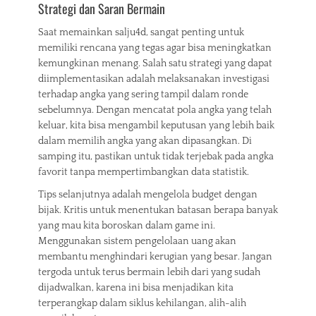
Strategi dan Saran Bermain
Saat memainkan salju4d, sangat penting untuk
memiliki rencana yang tegas agar bisa meningkatkan
kemungkinan menang. Salah satu strategi yang dapat
diimplementasikan adalah melaksanakan investigasi
terhadap angka yang sering tampil dalam ronde
sebelumnya. Dengan mencatat pola angka yang telah
keluar, kita bisa mengambil keputusan yang lebih baik
dalam memilih angka yang akan dipasangkan. Di
samping itu, pastikan untuk tidak terjebak pada angka
favorit tanpa mempertimbangkan data statistik.
Tips selanjutnya adalah mengelola budget dengan
bijak. Kritis untuk menentukan batasan berapa banyak
yang mau kita boroskan dalam game ini.
Menggunakan sistem pengelolaan uang akan
membantu menghindari kerugian yang besar. Jangan
tergoda untuk terus bermain lebih dari yang sudah
dijadwalkan, karena ini bisa menjadikan kita
terperangkap dalam siklus kehilangan, alih-alih