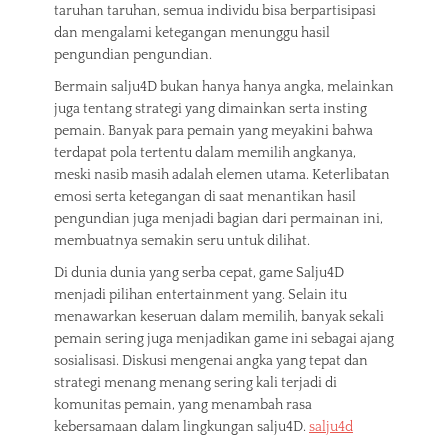
taruhan taruhan, semua individu bisa berpartisipasi
dan mengalami ketegangan menunggu hasil
pengundian pengundian.
Bermain salju4D bukan hanya hanya angka, melainkan
juga tentang strategi yang dimainkan serta insting
pemain. Banyak para pemain yang meyakini bahwa
terdapat pola tertentu dalam memilih angkanya,
meski nasib masih adalah elemen utama. Keterlibatan
emosi serta ketegangan di saat menantikan hasil
pengundian juga menjadi bagian dari permainan ini,
membuatnya semakin seru untuk dilihat.
Di dunia dunia yang serba cepat, game Salju4D
menjadi pilihan entertainment yang. Selain itu
menawarkan keseruan dalam memilih, banyak sekali
pemain sering juga menjadikan game ini sebagai ajang
sosialisasi. Diskusi mengenai angka yang tepat dan
strategi menang menang sering kali terjadi di
komunitas pemain, yang menambah rasa
kebersamaan dalam lingkungan salju4D.
salju4d