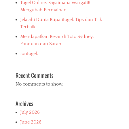
Togel Online: Bagaimana Warga88
Mengubah Permainan
Jelajahi Dunia Bupatitogel: Tips dan Trik
Terbaik
Mendapatkan Besar di Toto Sydney:
Panduan dan Saran
Iontogel:
Recent Comments
No comments to show.
Archives
July 2026
June 2026