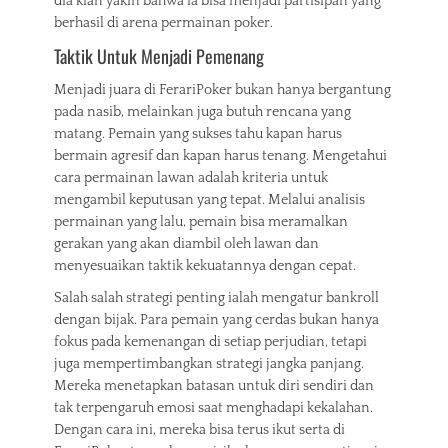
dia kian yakin bahwa ia bisa menjadi partisipan yang
berhasil di arena permainan poker.
Taktik Untuk Menjadi Pemenang
Menjadi juara di FerariPoker bukan hanya bergantung
pada nasib, melainkan juga butuh rencana yang
matang. Pemain yang sukses tahu kapan harus
bermain agresif dan kapan harus tenang. Mengetahui
cara permainan lawan adalah kriteria untuk
mengambil keputusan yang tepat. Melalui analisis
permainan yang lalu, pemain bisa meramalkan
gerakan yang akan diambil oleh lawan dan
menyesuaikan taktik kekuatannya dengan cepat.
Salah salah strategi penting ialah mengatur bankroll
dengan bijak. Para pemain yang cerdas bukan hanya
fokus pada kemenangan di setiap perjudian, tetapi
juga mempertimbangkan strategi jangka panjang.
Mereka menetapkan batasan untuk diri sendiri dan
tak terpengaruh emosi saat menghadapi kekalahan.
Dengan cara ini, mereka bisa terus ikut serta di