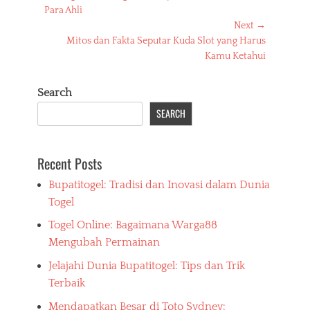
navigation
post:
Para Ahli
Next →
Next
Mitos dan Fakta Seputar Kuda Slot yang Harus
post:
Kamu Ketahui
Search
SEARCH
Recent Posts
Bupatitogel: Tradisi dan Inovasi dalam Dunia
Togel
Togel Online: Bagaimana Warga88
Mengubah Permainan
Jelajahi Dunia Bupatitogel: Tips dan Trik
Terbaik
Mendapatkan Besar di Toto Sydney: