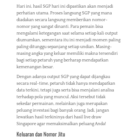
Hari ini, hasil SGP hari ini dipastikan akan menjadi
perhatian utama. Proses langsung SGP yang mana
diadakan secara langsung memberikan nomor-
nomor yang sangat dinanti. Para pemain bisa
mengalami ketegangan saat selama setiap kali output
diumumkan, sementara itu ini menjadi momen paling
paling ditunggu sepanjang setiap undian. Masing-
masing angka yang keluar memiliki makna tersendiri
bagi setiap petaruh yang berharap mendapatkan
kemenangan besar.
Dengan adanya output SGP yang dapat dijangkau
secara real-time, petaruh tidak hanya mendapatkan
data terkini, tetapi juga serta bisa menjalani analisa
terhadap pola yang muncul. Aksi tersebut tidak
sekedar permainan, melainkan juga merupakan
peluang investasi bagi banyak orang. Jadi, jangan
lewatkan hasil terkininya dari hasil live draw
Singapore agar memaksimalkan peluang Anda!
Keluaran dan Nomor Jitu