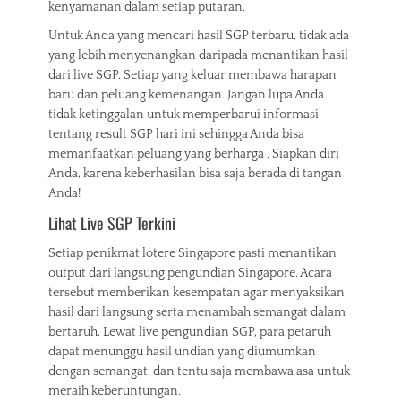
kenyamanan dalam setiap putaran.
Untuk Anda yang mencari hasil SGP terbaru, tidak ada
yang lebih menyenangkan daripada menantikan hasil
dari live SGP. Setiap yang keluar membawa harapan
baru dan peluang kemenangan. Jangan lupa Anda
tidak ketinggalan untuk memperbarui informasi
tentang result SGP hari ini sehingga Anda bisa
memanfaatkan peluang yang berharga . Siapkan diri
Anda, karena keberhasilan bisa saja berada di tangan
Anda!
Lihat Live SGP Terkini
Setiap penikmat lotere Singapore pasti menantikan
output dari langsung pengundian Singapore. Acara
tersebut memberikan kesempatan agar menyaksikan
hasil dari langsung serta menambah semangat dalam
bertaruh. Lewat live pengundian SGP, para petaruh
dapat menunggu hasil undian yang diumumkan
dengan semangat, dan tentu saja membawa asa untuk
meraih keberuntungan.