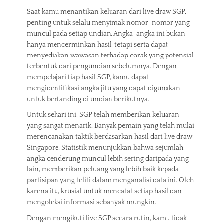
Saat kamu menantikan keluaran dari live draw SGP,
penting untuk selalu menyimak nomor-nomor yang
muncul pada setiap undian. Angka-angka ini bukan
hanya mencerminkan hasil, tetapi serta dapat
menyediakan wawasan terhadap corak yang potensial
terbentuk dari pengundian sebelumnya. Dengan
mempelajari tiap hasil SGP, kamu dapat
mengidentifikasi angka jitu yang dapat digunakan
untuk bertanding di undian berikutnya.
Untuk sehari ini, SGP telah memberikan keluaran
yang sangat menarik. Banyak pemain yang telah mulai
merencanakan taktik berdasarkan hasil dari live draw
Singapore. Statistik menunjukkan bahwa sejumlah
angka cenderung muncul lebih sering daripada yang
lain, memberikan peluang yang lebih baik kepada
partisipan yang teliti dalam menganalisi data ini. Oleh
karena itu, krusial untuk mencatat setiap hasil dan
mengoleksi informasi sebanyak mungkin.
Dengan mengikuti live SGP secara rutin, kamu tidak