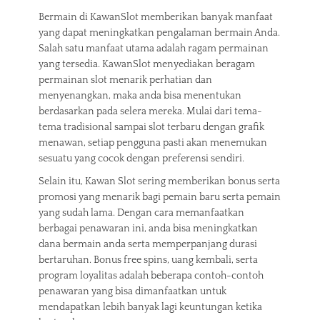
Bermain di KawanSlot memberikan banyak manfaat
yang dapat meningkatkan pengalaman bermain Anda.
Salah satu manfaat utama adalah ragam permainan
yang tersedia. KawanSlot menyediakan beragam
permainan slot menarik perhatian dan
menyenangkan, maka anda bisa menentukan
berdasarkan pada selera mereka. Mulai dari tema-
tema tradisional sampai slot terbaru dengan grafik
menawan, setiap pengguna pasti akan menemukan
sesuatu yang cocok dengan preferensi sendiri.
Selain itu, Kawan Slot sering memberikan bonus serta
promosi yang menarik bagi pemain baru serta pemain
yang sudah lama. Dengan cara memanfaatkan
berbagai penawaran ini, anda bisa meningkatkan
dana bermain anda serta memperpanjang durasi
bertaruhan. Bonus free spins, uang kembali, serta
program loyalitas adalah beberapa contoh-contoh
penawaran yang bisa dimanfaatkan untuk
mendapatkan lebih banyak lagi keuntungan ketika