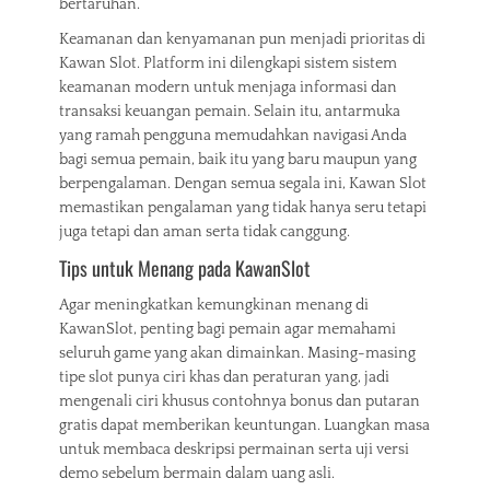
bertaruhan.
Keamanan dan kenyamanan pun menjadi prioritas di
Kawan Slot. Platform ini dilengkapi sistem sistem
keamanan modern untuk menjaga informasi dan
transaksi keuangan pemain. Selain itu, antarmuka
yang ramah pengguna memudahkan navigasi Anda
bagi semua pemain, baik itu yang baru maupun yang
berpengalaman. Dengan semua segala ini, Kawan Slot
memastikan pengalaman yang tidak hanya seru tetapi
juga tetapi dan aman serta tidak canggung.
Tips untuk Menang pada KawanSlot
Agar meningkatkan kemungkinan menang di
KawanSlot, penting bagi pemain agar memahami
seluruh game yang akan dimainkan. Masing-masing
tipe slot punya ciri khas dan peraturan yang, jadi
mengenali ciri khusus contohnya bonus dan putaran
gratis dapat memberikan keuntungan. Luangkan masa
untuk membaca deskripsi permainan serta uji versi
demo sebelum bermain dalam uang asli.