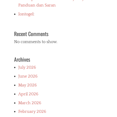
Panduan dan Saran
Iontogel:
Recent Comments
No comments to show.
Archives
July 2026
June 2026
May 2026
April 2026
March 2026
February 2026