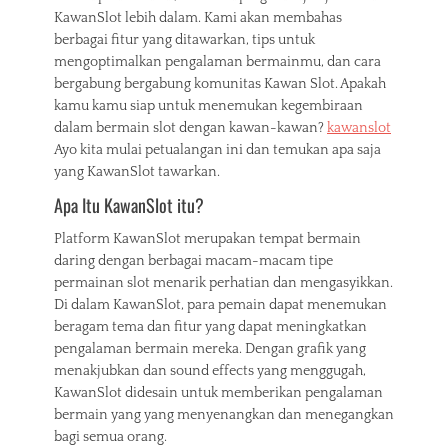
KawanSlot lebih dalam. Kami akan membahas
berbagai fitur yang ditawarkan, tips untuk
mengoptimalkan pengalaman bermainmu, dan cara
bergabung bergabung komunitas Kawan Slot. Apakah
kamu kamu siap untuk menemukan kegembiraan
dalam bermain slot dengan kawan-kawan?
kawanslot
Ayo kita mulai petualangan ini dan temukan apa saja
yang KawanSlot tawarkan.
Apa Itu KawanSlot itu?
Platform KawanSlot merupakan tempat bermain
daring dengan berbagai macam-macam tipe
permainan slot menarik perhatian dan mengasyikkan.
Di dalam KawanSlot, para pemain dapat menemukan
beragam tema dan fitur yang dapat meningkatkan
pengalaman bermain mereka. Dengan grafik yang
menakjubkan dan sound effects yang menggugah,
KawanSlot didesain untuk memberikan pengalaman
bermain yang yang menyenangkan dan menegangkan
bagi semua orang.