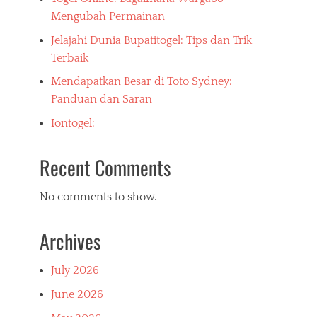
Mengubah Permainan
Jelajahi Dunia Bupatitogel: Tips dan Trik
Terbaik
Mendapatkan Besar di Toto Sydney:
Panduan dan Saran
Iontogel:
Recent Comments
No comments to show.
Archives
July 2026
June 2026