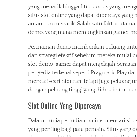
yang menarik hingga fitur bonus yang menge
situs slot online yang dapat dipercaya y
aman dan menarik. Salah satu faktor utam
demo, yang mana memungkinkan gamer menc
Permainan demo memberikan peluang untu
dan strategi efektif sebelum mereka mula
slot demo, gamer dapat menjelajah beragam
penyedia terkenal seperti Pragmatic Play d
mencari-cari hiburan, tetapi juga peluang
dengan peluang tinggi yang didesain untuk 
Slot Online Yang Dipercaya
Dalam dunia perjudian online, mencari situs
yang penting bagi para pemain. Situs yang