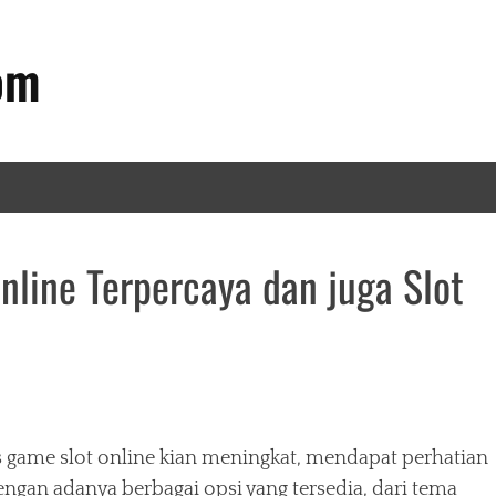
om
nline Terpercaya dan juga Slot
s game slot online kian meningkat, mendapat perhatian
ngan adanya berbagai opsi yang tersedia, dari tema