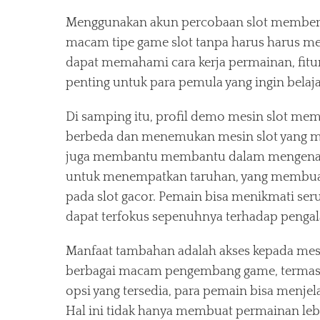
Menggunakan akun percobaan slot memberi
macam tipe game slot tanpa harus harus m
dapat memahami cara kerja permainan, fitur
penting untuk para pemula yang ingin belaj
Di samping itu, profil demo mesin slot me
berbeda dan menemukan mesin slot yang ma
juga membantu membantu dalam mengenali
untuk menempatkan taruhan, yang membu
pada slot gacor. Pemain bisa menikmati se
dapat terfokus sepenuhnya terhadap penga
Manfaat tambahan adalah akses kepada mesi
berbagai macam pengembang game, termas
opsi yang tersedia, para pemain bisa menjel
Hal ini tidak hanya membuat permainan le