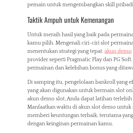
pemain untuk mengembangkan skill pribadi
Taktik Ampuh untuk Kemenangan
Untuk meraih hasil yang baik pada permaina
kamu pilih. Mengenali ciri-ciri slot perm
menentukan strategi yang tepat.
akun demo
provider seperti Pragmatic Play dan PG Soft
permainan dan kelebihan bonus yang ditawar
Di samping itu, pengelolaan bankroll yang e
yang akan digunakan untuk bermain slot onl
akun demo slot, Anda dapat latihan terlebih
Manfaatkan waktu di akun slot demo untuk
memberi keuntungan terbaik, terutama yang m
dengan keinginan permainan kamu.