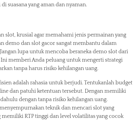
 di suasana yang aman dan nyaman.
n slot, krusial agar memahami jenis permainan yang
ainan demo dan slot gacor sangat membantu dalam
Jangan lupa untuk mencoba beraneka demo slot dari
. Ini memberi Anda peluang untuk mengerti strategi
kan tanpa harus risiko kehilangan uang.
fisien adalah rahasia untuk berjudi. Tentukanlah budget
ine dan patuhi ketentuan tersebut. Dengan memiliki
 dahulu dengan tanpa risiko kehilangan uang.
 menyempurnakan teknik dan mencari slot yang
emiliki RTP tinggi dan level volatilitas yang cocok