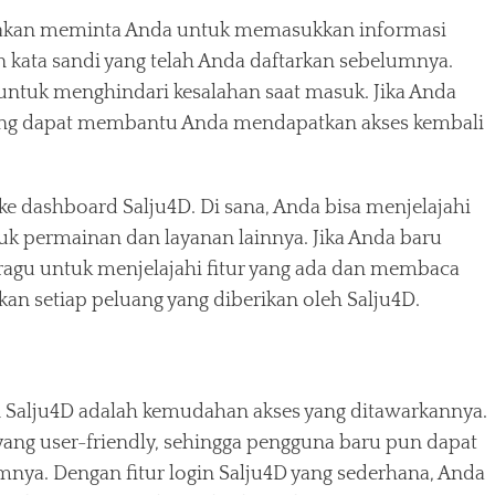
n akan meminta Anda untuk memasukkan informasi
 kata sandi yang telah Anda daftarkan sebelumnya.
untuk menghindari kesalahan saat masuk. Jika Anda
t yang dapat membantu Anda mendapatkan akses kembali
 ke dashboard Salju4D. Di sana, Anda bisa menjelajahi
suk permainan dan layanan lainnya. Jika Anda baru
 ragu untuk menjelajahi fitur yang ada dan membaca
an setiap peluang yang diberikan oleh Salju4D.
Salju4D adalah kemudahan akses yang ditawarkannya.
ang user-friendly, sehingga pengguna baru pun dapat
amnya. Dengan fitur login Salju4D yang sederhana, Anda