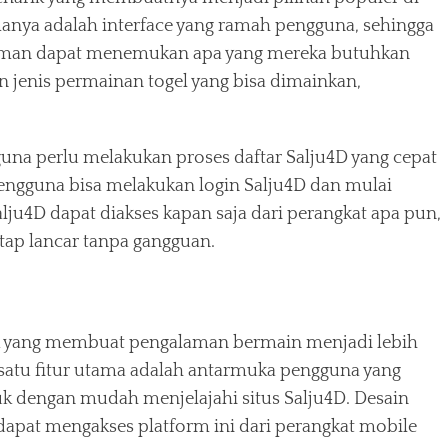
amanya adalah interface yang ramah pengguna, sehingga
aman dapat menemukan apa yang mereka butuhkan
han jenis permainan togel yang bisa dimainkan,
na perlu melakukan proses daftar Salju4D yang cepat
pengguna bisa melakukan login Salju4D dan mulai
alju4D dapat diakses kapan saja dari perangkat apa pun,
ap lancar tanpa gangguan.
k yang membuat pengalaman bermain menjadi lebih
atu fitur utama adalah antarmuka pengguna yang
k dengan mudah menjelajahi situs Salju4D. Desain
apat mengakses platform ini dari perangkat mobile