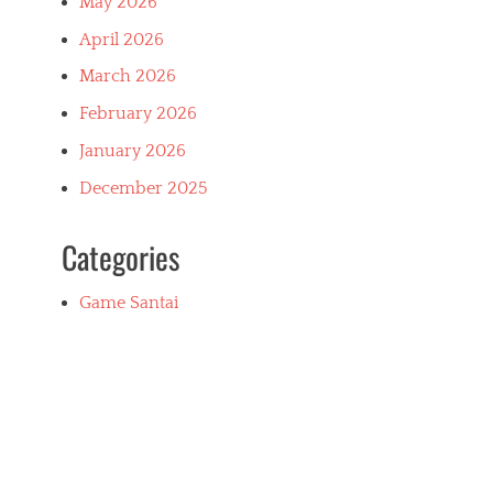
May 2026
April 2026
March 2026
February 2026
January 2026
December 2025
Categories
Game Santai