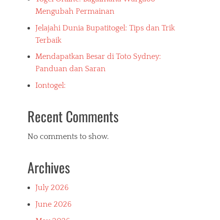
Mengubah Permainan
Jelajahi Dunia Bupatitogel: Tips dan Trik
Terbaik
Mendapatkan Besar di Toto Sydney:
Panduan dan Saran
Iontogel:
Recent Comments
No comments to show.
Archives
July 2026
June 2026