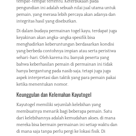
tempat-tempat tertentu. Keterbukaan pada
pengundian ini adalah sebuah nilai jual utama untuk
pemain, yang merasa lebih percaya akan adanya dan
integritas hasil yang disebutkan.
Di dalam budaya permainan togel kayu, terdapat juga
keyakinan akan angka-angka spesifik bisa
menghadirkan keberuntungan berdasarkan kondisi
yang berbeda contohnya impian atau serta peristiwa
sehari-hari. Oleh karena itu, banyak peserta yang
bahwa keberhasilan pemain di permainan ini tidak
hanya bergantung pada nasib saja, tetapi juga juga
aspek interpretasi dan taktik yang para pemain pakai
ketika menentukan nomor.
Keunggulan dan Kelemahan Kayutogel
Kayutogel memiliki sejumlah kelebihan yang
membuatnya menarik bagi beberapa pemain. Satu
dari kelebihannya adalah kemudahan akses, di mana
mereka bisa bermain permainan ini setiap waktu dan
di mana saja tanpa perlu pergi ke lokasi fisik. Di