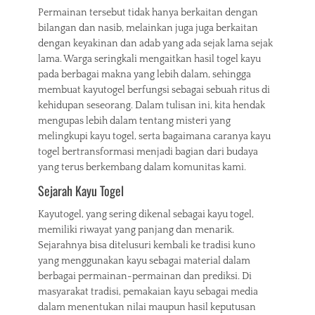
Permainan tersebut tidak hanya berkaitan dengan
bilangan dan nasib, melainkan juga juga berkaitan
dengan keyakinan dan adab yang ada sejak lama sejak
lama. Warga seringkali mengaitkan hasil togel kayu
pada berbagai makna yang lebih dalam, sehingga
membuat kayutogel berfungsi sebagai sebuah ritus di
kehidupan seseorang. Dalam tulisan ini, kita hendak
mengupas lebih dalam tentang misteri yang
melingkupi kayu togel, serta bagaimana caranya kayu
togel bertransformasi menjadi bagian dari budaya
yang terus berkembang dalam komunitas kami.
Sejarah Kayu Togel
Kayutogel, yang sering dikenal sebagai kayu togel,
memiliki riwayat yang panjang dan menarik.
Sejarahnya bisa ditelusuri kembali ke tradisi kuno
yang menggunakan kayu sebagai material dalam
berbagai permainan-permainan dan prediksi. Di
masyarakat tradisi, pemakaian kayu sebagai media
dalam menentukan nilai maupun hasil keputusan