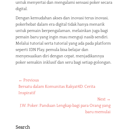
untuk menyertai dan mengalami sensasi poker secara
digital.
Dengan kemudahan akses dan inovasi terus inovasi,
pokerhebat dalam era digital tidak hanya menarik
untuk pemain berpengalaman, melainkan juga bagi
pemain baru yang ingin mau menguji nasib sendiri.
Melalui tutorial serta tutorial yang ada pada platform
seperti IDN Play, pemula bisa belajar dan
menyesuaikan diri dengan cepat, menjadikannya
poker semakin inklusif dan seru bagi setiap golongan.
Post
← Previous
Previous
Bersatu dalam Komunitas Rakyat4D: Cerita
navigation
post:
Inspiratif
Next →
Next
J.W. Poker: Panduan Lengkap bagi para Orang yang
post:
baru memulai
Search