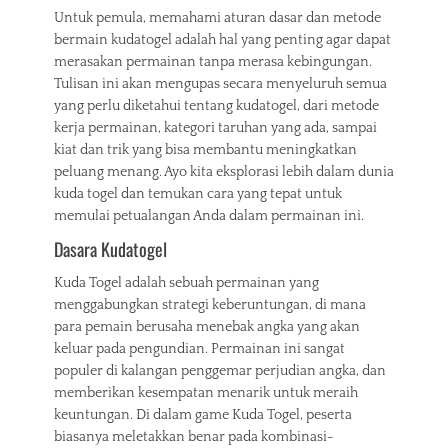
Untuk pemula, memahami aturan dasar dan metode
bermain kudatogel adalah hal yang penting agar dapat
merasakan permainan tanpa merasa kebingungan.
Tulisan ini akan mengupas secara menyeluruh semua
yang perlu diketahui tentang kudatogel, dari metode
kerja permainan, kategori taruhan yang ada, sampai
kiat dan trik yang bisa membantu meningkatkan
peluang menang. Ayo kita eksplorasi lebih dalam dunia
kuda togel dan temukan cara yang tepat untuk
memulai petualangan Anda dalam permainan ini.
Dasara Kudatogel
Kuda Togel adalah sebuah permainan yang
menggabungkan strategi keberuntungan, di mana
para pemain berusaha menebak angka yang akan
keluar pada pengundian. Permainan ini sangat
populer di kalangan penggemar perjudian angka, dan
memberikan kesempatan menarik untuk meraih
keuntungan. Di dalam game Kuda Togel, peserta
biasanya meletakkan benar pada kombinasi-