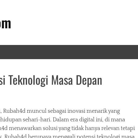
om
si Teknologi Masa Depan
, Rubah4d muncul sebagai inovasi menarik yang
idupan sehari-hari. Dalam era digital ini, di mana
ah4d menawarkan solusi yang tidak hanya relevan tetapi
ik, Rubah4d berupaya menggali potensi teknologi masa