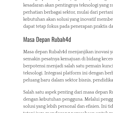
kesadaran akan pentingnya teknologi yang r
perhatian berbagai sektor, mulai dari pert
kebutuhan akan solusi yang inovatif member
dapat tetap fokus pada penerapan praktis 
Masa Depan Rubah4d
Masa depan Rubah4d menjanjikan inovasi y
semakin pesatnya kemajuan di bidang kecer
berpotensi menjadi salah satu pemain kunci
teknologi. Integrasi platform ini dengan b
peluang baru dalam sektor bisnis, pendidika
Salah satu aspek penting dari masa depan
dengan kebutuhan pengguna. Melalui peng
solusi yang lebih personal dan efisien. Ini