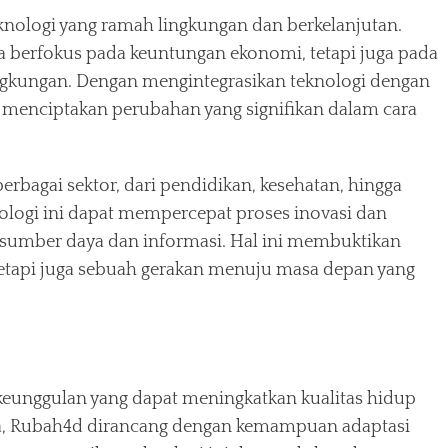
ologi yang ramah lingkungan dan berkelanjutan.
a berfokus pada keuntungan ekonomi, tetapi juga pada
ngkungan. Dengan mengintegrasikan teknologi dengan
a menciptakan perubahan yang signifikan dalam cara
bagai sektor, dari pendidikan, kesehatan, hingga
nologi ini dapat mempercepat proses inovasi dan
 sumber daya dan informasi. Hal ini membuktikan
etapi juga sebuah gerakan menuju masa depan yang
unggulan yang dapat meningkatkan kualitas hidup
ama, Rubah4d dirancang dengan kemampuan adaptasi