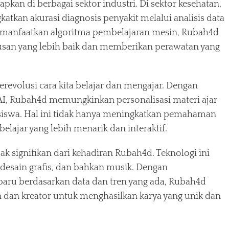
pkan di berbagai sektor industri. Di sektor kesehatan,
atkan akurasi diagnosis penyakit melalui analisis data
anfaatkan algoritma pembelajaran mesin, Rubah4d
an yang lebih baik dan memberikan perawatan yang
evolusi cara kita belajar dan mengajar. Dengan
I, Rubah4d memungkinkan personalisasi materi ajar
iswa. Hal ini tidak hanya meningkatkan pemahaman
elajar yang lebih menarik dan interaktif.
ak signifikan dari kehadiran Rubah4d. Teknologi ini
esain grafis, dan bahkan musik. Dengan
ru berdasarkan data dan tren yang ada, Rubah4d
an dan kreator untuk menghasilkan karya yang unik dan