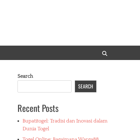
Search
Search
SEARCH
Recent Posts
Bupatitogel: Tradisi dan Inovasi dalam
Dunia Togel
Togel Online: Bagaimana Warga88