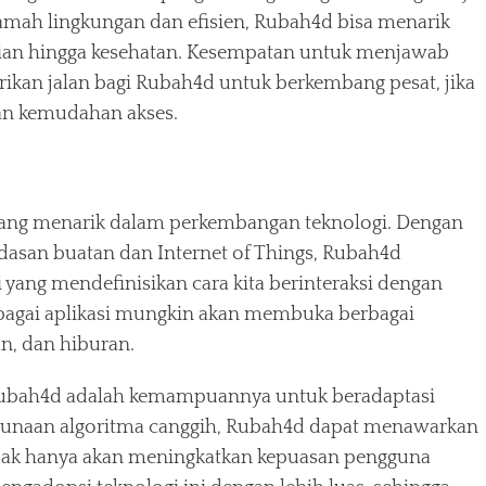
amah lingkungan dan efisien, Rubah4d bisa menarik
anian hingga kesehatan. Kesempatan untuk menjawab
ikan jalan bagi Rubah4d untuk berkembang pesat, jika
dan kemudahan akses.
ang menarik dalam perkembangan teknologi. Dengan
dasan buatan dan Internet of Things, Rubah4d
 yang mendefinisikan cara kita berinteraksi dengan
erbagai aplikasi mungkin akan membuka berbagai
n, dan hiburan.
 Rubah4d adalah kemampuannya untuk beradaptasi
gunaan algoritma canggih, Rubah4d dapat menawarkan
 tidak hanya akan meningkatkan kepuasan pengguna