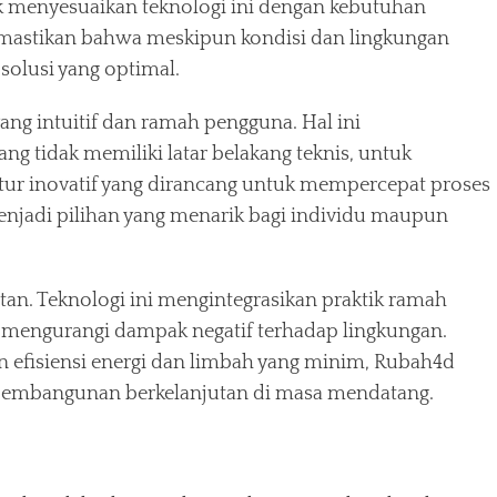
 menyesuaikan teknologi ini dengan kebutuhan
emastikan bahwa meskipun kondisi dan lingkungan
olusi yang optimal.
ng intuitif dan ramah pengguna. Hal ini
 tidak memiliki latar belakang teknis, untuk
itur inovatif yang dirancang untuk mempercepat proses
jadi pilihan yang menarik bagi individu maupun
tan. Teknologi ini mengintegrasikan praktik ramah
 mengurangi dampak negatif terhadap lingkungan.
fisiensi energi dan limbah yang minim, Rubah4d
 pembangunan berkelanjutan di masa mendatang.