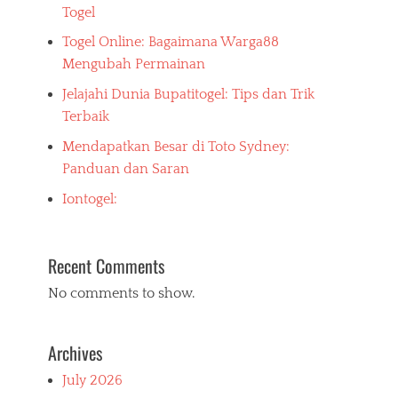
Togel
Togel Online: Bagaimana Warga88
Mengubah Permainan
Jelajahi Dunia Bupatitogel: Tips dan Trik
Terbaik
Mendapatkan Besar di Toto Sydney:
Panduan dan Saran
Iontogel:
Recent Comments
No comments to show.
Archives
July 2026