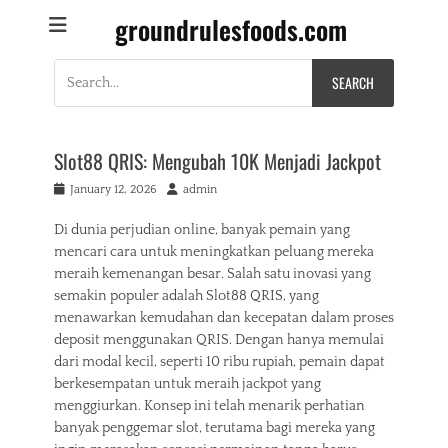
groundrulesfoods.com
Search
for:
Slot88 QRIS: Mengubah 10K Menjadi Jackpot
Posted
Author
January 12, 2026
admin
on
Di dunia perjudian online, banyak pemain yang
mencari cara untuk meningkatkan peluang mereka
meraih kemenangan besar. Salah satu inovasi yang
semakin populer adalah Slot88 QRIS, yang
menawarkan kemudahan dan kecepatan dalam proses
deposit menggunakan QRIS. Dengan hanya memulai
dari modal kecil, seperti 10 ribu rupiah, pemain dapat
berkesempatan untuk meraih jackpot yang
menggiurkan. Konsep ini telah menarik perhatian
banyak penggemar slot, terutama bagi mereka yang