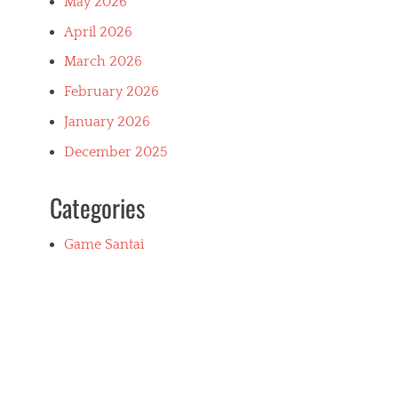
May 2026
April 2026
March 2026
February 2026
January 2026
December 2025
Categories
Game Santai