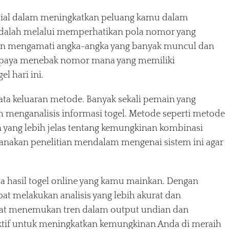
usial dalam meningkatkan peluang kamu dalam
f adalah melalui memperhatikan pola nomor yang
gan mengamati angka-angka yang banyak muncul dan
supaya menebak nomor mana yang memiliki
l hari ini.
data keluaran metode. Banyak sekali pemain yang
menganalisis informasi togel. Metode seperti metode
 yang lebih jelas tentang kemungkinan kombinasi
anakan penelitian mendalam mengenai sistem ini agar
 hasil togel online yang kamu mainkan. Dengan
at melakukan analisis yang lebih akurat dan
pat menemukan tren dalam output undian dan
ktif untuk meningkatkan kemungkinan Anda di meraih