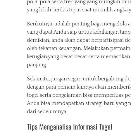
pola-pola serta tren yang yang mungkin m
yang lebih cerdas tepat saat memilih angka
Berikutnya, adalah penting bagi mengelola
yang dapat Anda siap untuk kehilangan ta
demikian, anda akan dapat berpartisipasi d
oleh tekanan keuangan. Melakukan permain
kerugian yang besar besar serta memastika
panjang.
Selain itu, jangan segan untuk bergabung d
dengan para pemain lainnya akan memberik
togel serta pengalaman bisa memperluas per
Anda bisa mendapatkan strategi baru yan
dari sebelumnya.
Tips Menganalisa Informasi Togel