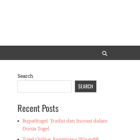
Search
Search
SEARCH
Recent Posts
Bupatitogel: Tradisi dan Inovasi dalam
Dunia Togel
Togel Online: Bagaimana Warga88