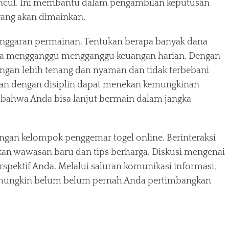
uncul. Ini membantu dalam pengambilan keputusan
 yang akan dimainkan.
 anggaran permainan. Tentukan berapa banyak dana
npa mengganggu mengganggu keuangan harian. Dengan
engan lebih tenang dan nyaman dan tidak terbebani
an dengan disiplin dapat menekan kemungkinan
n bahwa Anda bisa lanjut bermain dalam jangka
engan kelompok penggemar togel online. Berinteraksi
an wawasan baru dan tips berharga. Diskusi mengenai
spektif Anda. Melalui saluran komunikasi informasi,
g mungkin belum belum pernah Anda pertimbangkan