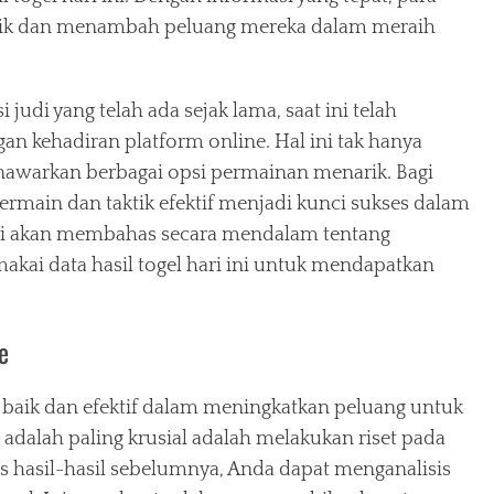
baik dan menambah peluang mereka dalam meraih
i judi yang telah ada sejak lama, saat ini telah
n kehadiran platform online. Hal ini tak hanya
awarkan berbagai opsi permainan menarik. Bagi
ermain dan taktik efektif menjadi kunci sukses dalam
 kami akan membahas secara mendalam tentang
kai data hasil togel hari ini untuk mendapatkan
e
 baik dan efektif dalam meningkatkan peluang untuk
adalah paling krusial adalah melakukan riset pada
is hasil-hasil sebelumnya, Anda dapat menganalisis