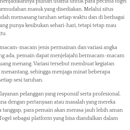
menjadikannya pilihan utama untuk para pecinta togel
 kemudahan masuk yang disediakan. Melalui situs
mudah memasang taruhan setiap waktu dan di berbagai
yang punya kesibukan sehari-hari, tetapi tetap mau
tu.
ermacam-macam jenis permainan dan variasi angka
yang ada, pemain dapat menjelajahi bermacam-macam
luang menang. Variasi tersebut membuat kegiatan
 menantang, sehingga menjaga minat beberapa
etiap sesi taruhan.
 layanan pelanggan yang responsif serta profesional.
una dengan pertanyaan atau masalah yang mereka
a tanggap, para pemain akan merasa jauh lebih aman
Togel sebagai platform yang bisa diandalkan dalam