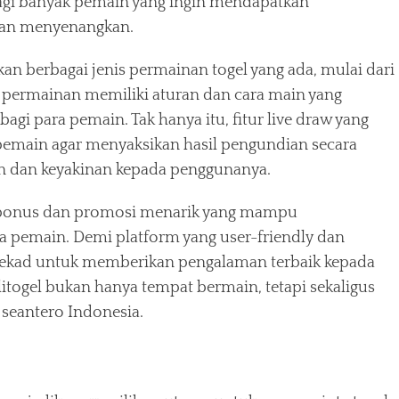
bagi banyak pemain yang ingin mendapatkan
dan menyenangkan.
n berbagai jenis permainan togel yang ada, mulai dari
e permainan memiliki aturan dan cara main yang
bagi para pemain. Tak hanya itu, fitur live draw yang
emain agar menyaksikan hasil pengundian secara
n dan keyakinan kepada penggunanya.
n bonus dan promosi menarik yang mampu
 pemain. Demi platform yang user-friendly dan
rtekad untuk memberikan pengalaman terbaik kepada
itogel bukan hanya tempat bermain, tetapi sekaligus
 seantero Indonesia.