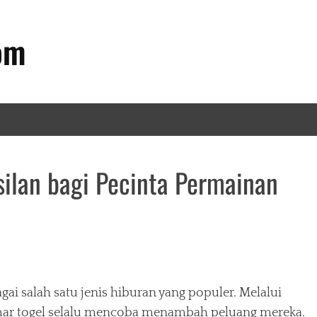
om
silan bagi Pecinta Permainan
gai salah satu jenis hiburan yang populer. Melalui
emar togel selalu mencoba menambah peluang mereka.