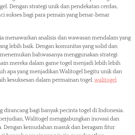
gel. Dengan strategi unik dan pendekatan cerdas,
nci sukses bagi para pemain yang benar-benar
dia menawarkan analisis dan wawasan mendalam yang
 lebih baik. Dengan komunitas yang solid dan
du menemukan bahwasanya menggunakan strategi
in mereka dalam game togel menjadi lebih lebih
auh apa yang menjadikan Walitogel begitu unik dan
ih kesuksesan dalam permainan togel.
walitogel
g dirancang bagi banyak pecinta togel di Indonesia.
 perjudian, Walitogel menggabungkan inovasi dan
da. Dengan kemudahan masuk dan beragam fitur