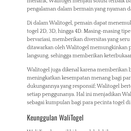
menarik, Walitogel menjadi solusi terbaik 
pengalaman dalam bermain yang nyaman 
Di dalam Walitogel, pemain dapat menemuka
togel 2D, 3D, hingga 4D. Masing-masing tip
bervariasi, memberikan diversitas yang seru 
ditawarkan oleh Walitogel memungkinkan p
langsung, sehingga memberikan keterbukaa
Walitogel juga dikenal karena memberika
meningkatkan kesempatan menang bagi para
dukungannya yang responsif; Walitogel be
setiap penggunanya. Hal ini menjadikan Wal
sebagai kumpulan bagi para pecinta togel di
Keunggulan WaliTogel